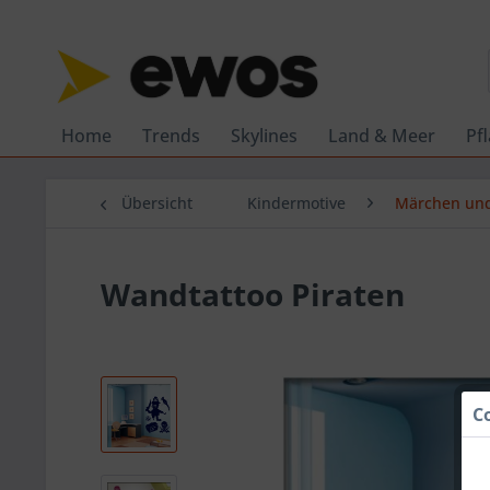
Home
Trends
Skylines
Land & Meer
Pf
Übersicht
Kindermotive
Märchen und
Wandtattoo Piraten
C