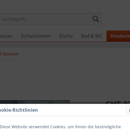
lanzen
Schlafzimmer
Küche
Bad & WC
Kinderm
 Fantasie
CHF 32
ookie-Richtlinien
inkl. MwSt.
zzg
Sofort ver
Diese Website verwendet Cookies, um Ihnen die bestmögliche