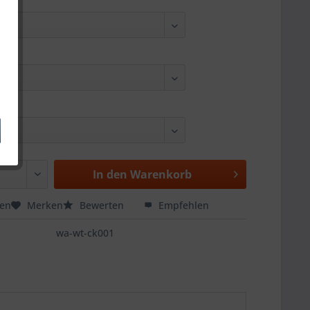
In den
Warenkorb
hen
Merken
Bewerten
Empfehlen
wa-wt-ck001