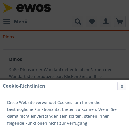
Menü
Dinos
Dinos
Süße Dinosaurier Wandaufkleber in allen Farben der
Wandartisten produzierbar. Klicken Sie auf Ihre
Wunschdinos für weitere Details:
mehr erfahren »
Cookie-Richtlinien
Diese Website verwendet Cookies, um Ihnen die
Topseller
bestmögliche Funktionalität bieten zu können. Wenn Sie
damit nicht einverstanden sein sollten, stehen Ihnen
folgende Funktionen nicht zur Verfügung: