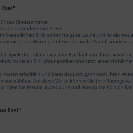
 Esel"
 für das Kinderzimmer
reude ins Kinderzimmer ein!
reundlichen Blick sofort für gute Laune und ist ein treuer 
damit nicht nur Wärme, und Freude an die Wand, sondern a
r Spielecke – der charmante Esel lädt zum fantasievollen
Motiv zu vielen Einrichtungsstilen und setzt einen fröhlich
 Formaten erhältlich und kann dadurch ganz nach Ihren W
sion auswählbar. Auf diese Weise können Sie Ihre Raumgestalt
 bringen Sie Freude, gute Laune und eine ganze Portion Fa
oo Esel"