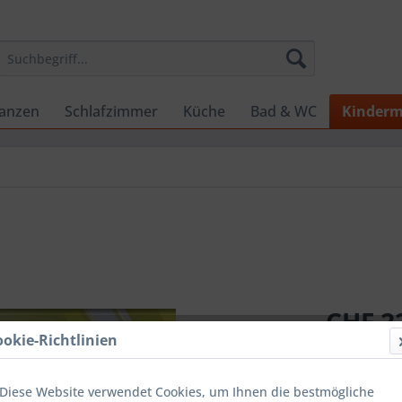
lanzen
Schlafzimmer
Küche
Bad & WC
Kinderm
CHF 22
ookie-Richtlinien
inkl. MwSt.
zzg
Sofort ver
Diese Website verwendet Cookies, um Ihnen die bestmögliche