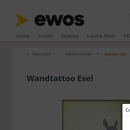
Home
Trends
Skylines
Land & Meer
Pf
Übersicht
Kindermotive
Bunter Zoo
Wandtattoo Esel
C