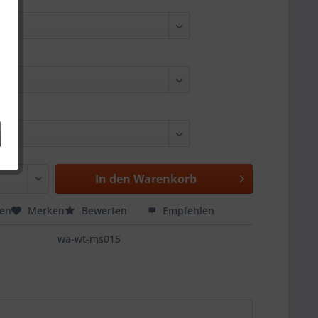
In den
Warenkorb
hen
Merken
Bewerten
Empfehlen
wa-wt-ms015