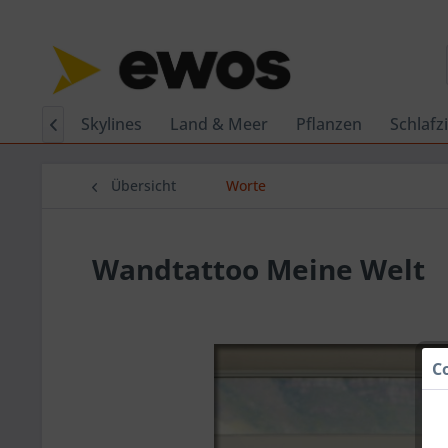
Trends
Skylines
Land & Meer
Pflanzen
Schlaf

Übersicht
Worte
Wandtattoo Meine Welt
C