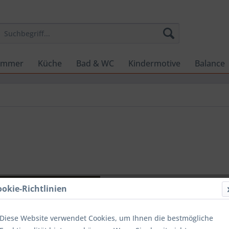
zimmer
Küche
Bad & WC
Kindermotive
Balance
CHF 30
ookie-Richtlinien
inkl. MwSt.
zzg
Sofort ver
Diese Website verwendet Cookies, um Ihnen die bestmögliche