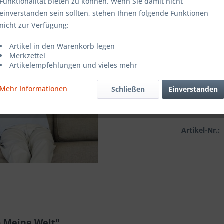
Farbe:
Funktionalität bieten zu können. Wenn Sie damit nicht
einverstanden sein sollten, stehen Ihnen folgende Funktionen
nicht zur Verfügung:
Grösse:
Artikel in den Warenkorb legen
Merkzettel
Artikelempfehlungen und vieles mehr
Mehr Informationen
Schließen
Einverstanden
Vergleic
Artikel-Nr.:
 Meine Welt"