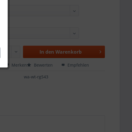
In den
Warenkorb
hen
Merken
Bewerten
Empfehlen
wa-wt-rg543