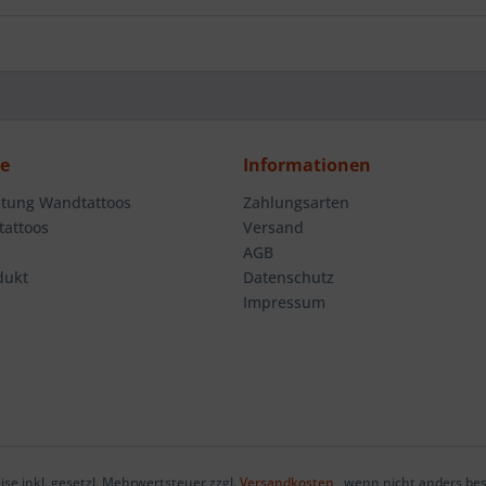
ce
Informationen
tung Wandtattoos
Zahlungsarten
attoos
Versand
AGB
dukt
Datenschutz
Impressum
eise inkl. gesetzl. Mehrwertsteuer zzgl.
Versandkosten
, wenn nicht anders be