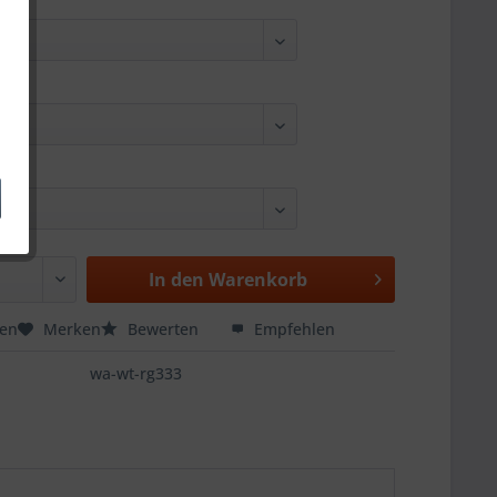
In den
Warenkorb
hen
Merken
Bewerten
Empfehlen
wa-wt-rg333