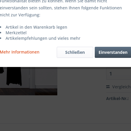
Farbe:
Funktionalität bieten zu können. Wenn Sie damit nicht
einverstanden sein sollten, stehen Ihnen folgende Funktionen
nicht zur Verfügung:
Grösse:
Artikel in den Warenkorb legen
Merkzettel
Artikelempfehlungen und vieles mehr
Richtung:
Mehr Informationen
Schließen
Einverstanden
Vergleic
Artikel-Nr.: