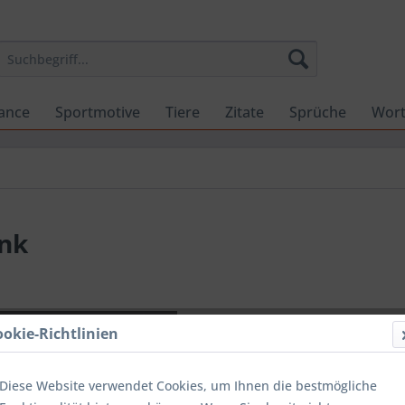
ance
Sportmotive
Tiere
Zitate
Sprüche
Wor
ank
CHF 52
ookie-Richtlinien
inkl. MwSt.
zzg
Sofort ver
Diese Website verwendet Cookies, um Ihnen die bestmögliche