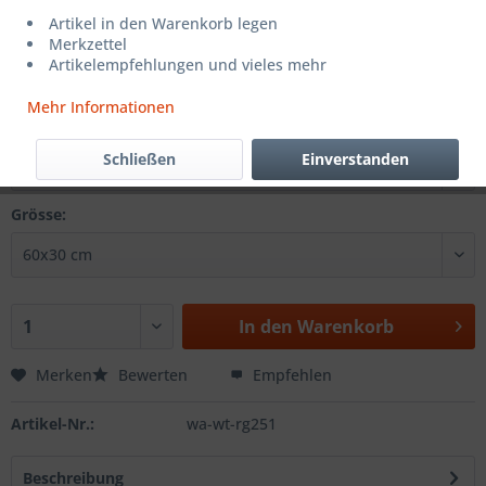
CHF 19.90 *
Artikel in den Warenkorb legen
Merkzettel
inkl. MwSt.
zzgl. Versandkosten
Artikelempfehlungen und vieles mehr
Sofort versandfertig, Lieferzeit ca. 1-3 Werktage
Mehr Informationen
Farbe:
Schließen
Einverstanden
Grösse:
In den
Warenkorb
Merken
Bewerten
Empfehlen
Artikel-Nr.:
wa-wt-rg251
Beschreibung