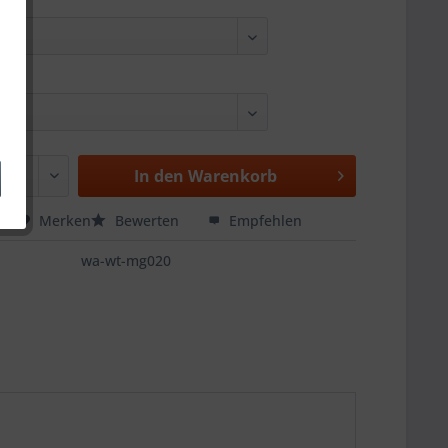
In den
Warenkorb
hen
Merken
Bewerten
Empfehlen
wa-wt-mg020