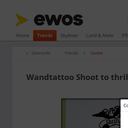
Home
Trends
Skylines
Land & Meer
Pf
Übersicht
Trends
Outlet
Wandtattoo Shoot to thril
C