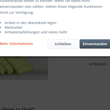
Farbe:
Funktionalität bieten zu können. Wenn Sie damit nicht
einverstanden sein sollten, stehen Ihnen folgende Funktionen
nicht zur Verfügung:
Grösse:
Artikel in den Warenkorb legen
Merkzettel
Artikelempfehlungen und vieles mehr
Mehr Informationen
Schließen
Einverstanden
Vergleic
Artikel-Nr.:
hoot to thrill"