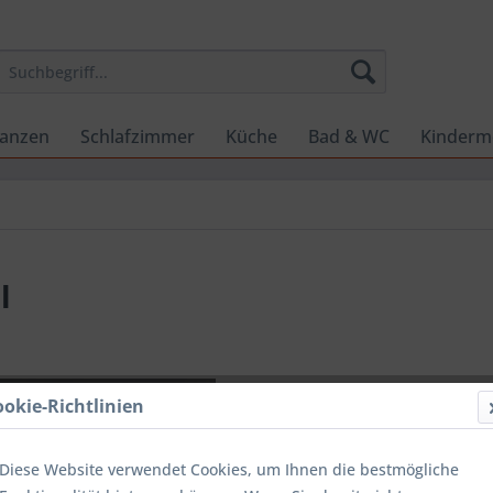
lanzen
Schlafzimmer
Küche
Bad & WC
Kinderm
l
CHF 35
ookie-Richtlinien
inkl. MwSt.
zzg
Sofort ver
Diese Website verwendet Cookies, um Ihnen die bestmögliche