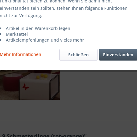
Funktionalität bieten zu können. Wenn Sie damit nicht
einverstanden sein sollten, stehen Ihnen folgende Funktionen
Vergleic
nicht zur Verfügung:
Artikel-Nr.:
Artikel in den Warenkorb legen
Merkzettel
Artikelempfehlungen und vieles mehr
Mehr Informationen
Schließen
Einverstanden
9 Schmetterlinge (rot-orange)"