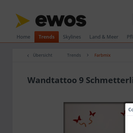
Home
Trends
Skylines
Land & Meer
Pf
Übersicht
Trends
Farbmix
Wandtattoo 9 Schmetterli
C