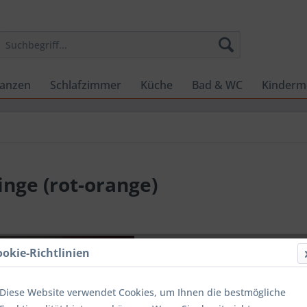
lanzen
Schlafzimmer
Küche
Bad & WC
Kinderm
nge (rot-orange)
CHF 35
ookie-Richtlinien
inkl. MwSt.
zzg
Sofort ver
Diese Website verwendet Cookies, um Ihnen die bestmögliche