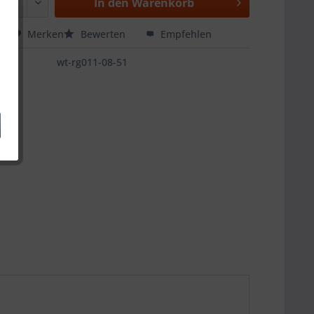
In den
Warenkorb
hen
Merken
Bewerten
Empfehlen
wt-rg011-08-51