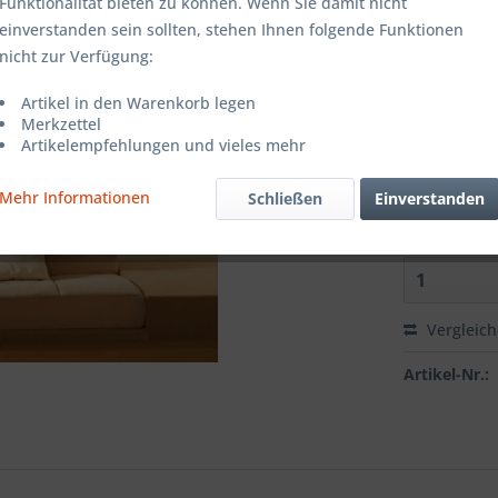
Farbe:
Funktionalität bieten zu können. Wenn Sie damit nicht
einverstanden sein sollten, stehen Ihnen folgende Funktionen
nicht zur Verfügung:
Grösse:
Artikel in den Warenkorb legen
Merkzettel
Artikelempfehlungen und vieles mehr
Richtung:
Mehr Informationen
Schließen
Einverstanden
Vergleic
Artikel-Nr.: