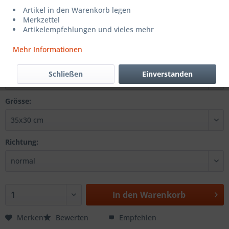
CHF 19.90 *
Artikel in den Warenkorb legen
Merkzettel
inkl. MwSt.
zzgl. Versandkosten
Artikelempfehlungen und vieles mehr
Sofort versandfertig, Lieferzeit ca. 1-3 Werktage
Mehr Informationen
Farbe:
Schließen
Einverstanden
Grösse:
Richtung:
In den
Warenkorb
Merken
Bewerten
Empfehlen