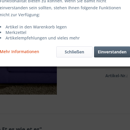
Farbe:
Funktionalität bieten zu können. Wenn Sie damit nicht
einverstanden sein sollten, stehen Ihnen folgende Funktionen
nicht zur Verfügung:
Grösse:
Artikel in den Warenkorb legen
Merkzettel
Artikelempfehlungen und vieles mehr
Mehr Informationen
Schließen
Einverstanden
Vergleic
Artikel-Nr.:
Et es wie et es"