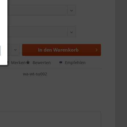
In den
Warenkorb
hen
Merken
Bewerten
Empfehlen
wa-wt-su002