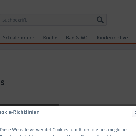
Schlafzimmer
Küche
Bad & WC
Kindermotive
es
CHF 30
ookie-Richtlinien
inkl. MwSt.
zzg
Sofort ver
Diese Website verwendet Cookies, um Ihnen die bestmögliche