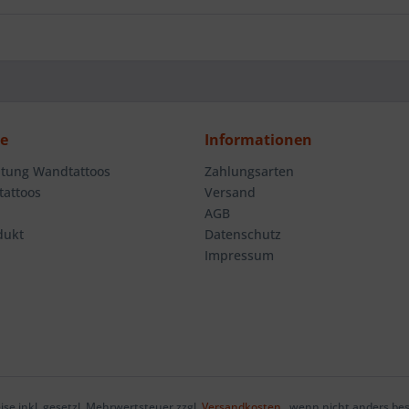
ce
Informationen
tung Wandtattoos
Zahlungsarten
attoos
Versand
AGB
dukt
Datenschutz
Impressum
eise inkl. gesetzl. Mehrwertsteuer zzgl.
Versandkosten
, wenn nicht anders be