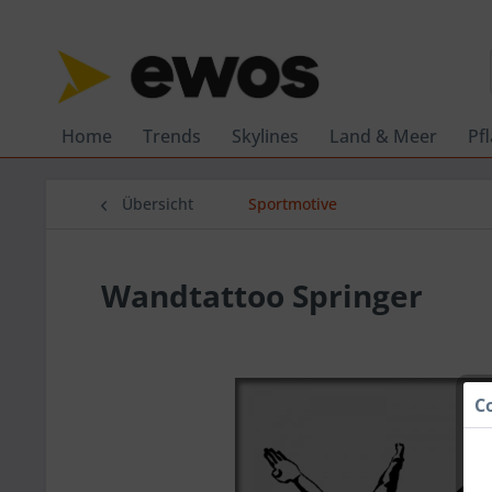
Home
Trends
Skylines
Land & Meer
Pf
Übersicht
Sportmotive
Wandtattoo Springer
C