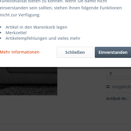
Farbe:
Funktionalität bieten zu können. Wenn Sie damit nicht
einverstanden sein sollten, stehen Ihnen folgende Funktionen
nicht zur Verfügung:
Grösse:
Artikel in den Warenkorb legen
Merkzettel
Artikelempfehlungen und vieles mehr
Richtung:
Mehr Informationen
Schließen
Einverstanden
Vergleic
Artikel-Nr.: