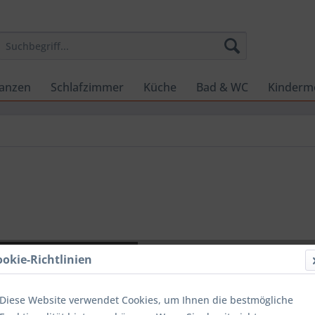
lanzen
Schlafzimmer
Küche
Bad & WC
Kinderm
CHF 30
ookie-Richtlinien
inkl. MwSt.
zzg
Sofort ver
Diese Website verwendet Cookies, um Ihnen die bestmögliche