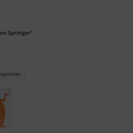
oo Springer"
 angesehen