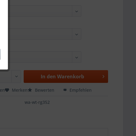
In den
Warenkorb
hen
Merken
Bewerten
Empfehlen
wa-wt-rg352