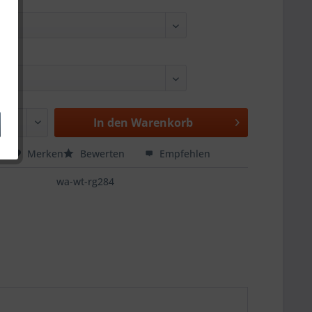
In den
Warenkorb
hen
Merken
Bewerten
Empfehlen
wa-wt-rg284