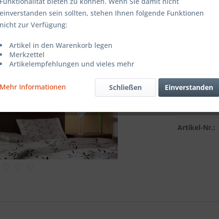
Farbe:
Funktionalität bieten zu können. Wenn Sie damit nicht
einverstanden sein sollten, stehen Ihnen folgende Funktionen
nicht zur Verfügung:
Grösse:
Artikel in den Warenkorb legen
Merkzettel
Artikelempfehlungen und vieles mehr
Mehr Informationen
Schließen
Einverstanden
Vergleic
Artikel-Nr.: