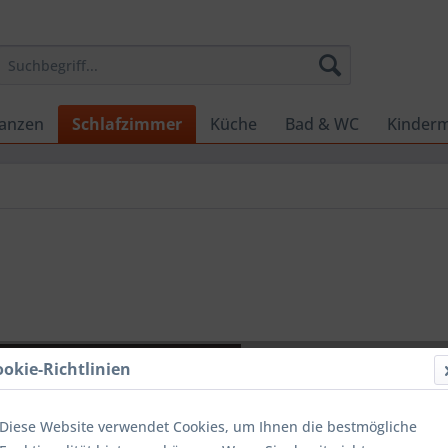
lanzen
Schlafzimmer
Küche
Bad & WC
Kinderm
CHF 19
ookie-Richtlinien
inkl. MwSt.
zzg
Sofort ver
Diese Website verwendet Cookies, um Ihnen die bestmögliche