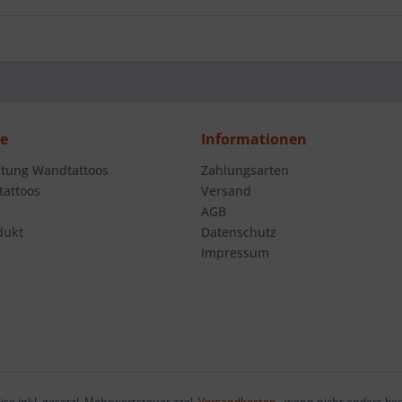
ce
Informationen
tung Wandtattoos
Zahlungsarten
attoos
Versand
AGB
dukt
Datenschutz
Impressum
eise inkl. gesetzl. Mehrwertsteuer zzgl.
Versandkosten
, wenn nicht anders be