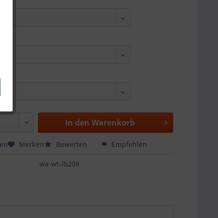
In den
Warenkorb
hen
Merken
Bewerten
Empfehlen
wa-wt-lb208