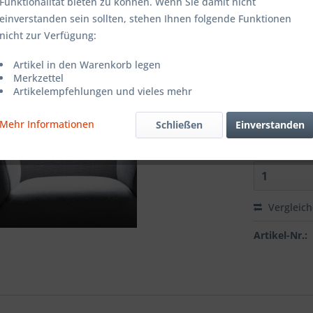
Farbe:
Funktionalität bieten zu können. Wenn Sie damit nicht
einverstanden sein sollten, stehen Ihnen folgende Funktionen
nicht zur Verfügung:
Grösse:
Artikel in den Warenkorb legen
Merkzettel
Artikelempfehlungen und vieles mehr
Richtung:
Mehr Informationen
Schließen
Einverstanden
Vergleic
Artikel-Nr.: