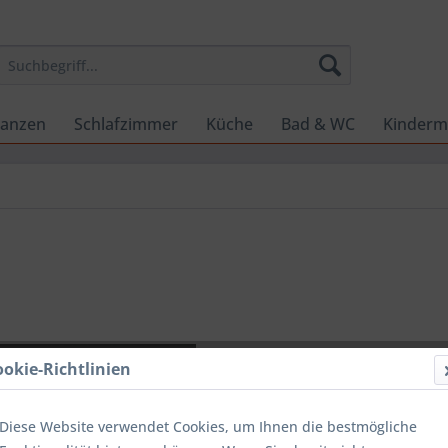
lanzen
Schlafzimmer
Küche
Bad & WC
Kinderm
CHF 29
ookie-Richtlinien
inkl. MwSt.
zzg
Sofort ver
Diese Website verwendet Cookies, um Ihnen die bestmögliche