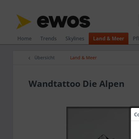
Home
Trends
Skylines
Land & Meer
Pf
Übersicht
Land & Meer
Wandtattoo Die Alpen
C