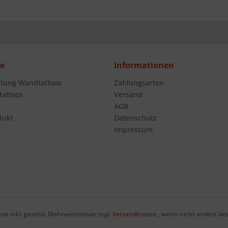
ce
Informationen
tung Wandtattoos
Zahlungsarten
attoos
Versand
AGB
dukt
Datenschutz
Impressum
eise inkl. gesetzl. Mehrwertsteuer zzgl.
Versandkosten
, wenn nicht anders be