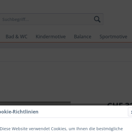
Bad & WC
Kindermotive
Balance
Sportmotive
CHF 32
ookie-Richtlinien
inkl. MwSt.
zzg
Sofort ver
Diese Website verwendet Cookies, um Ihnen die bestmögliche