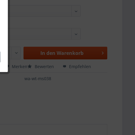
In den
Warenkorb
hen
Merken
Bewerten
Empfehlen
wa-wt-ms038